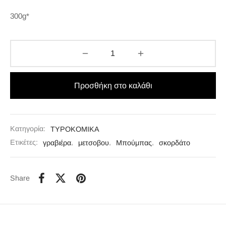
300g*
Προσθήκη στο καλάθι
Κατηγορία:
ΤΥΡΟΚΟΜΙΚΑ
Ετικέτες:
γραβιέρα
,
μετσοβου
,
Μπούμπας
,
σκορδάτο
Share