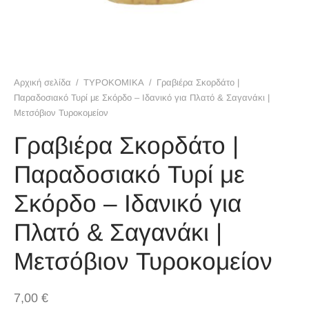
ΚΑ ΤΟΥ ΚΟΥΤΑΛΙΟΥ
ΙΜΜΑΤΑ
ΟΠΝΕΥΜΑΤΩΔΗ
Αρχική σελίδα
/
ΤΥΡΟΚΟΜΙΚΑ
/
Γραβιέρα Σκορδάτο |
Παραδοσιακό Τυρί με Σκόρδο – Ιδανικό για Πλατό & Σαγανάκι |
ΙΡΩΤΙΚΟ ΚΑΛΑΘΙ
Μετσόβιον Τυροκομείον
Γραβιέρα Σκορδάτο |
ΪΟΝΤΑ ΠΙΠΕΡΙΑΣ
Παραδοσιακό Τυρί με
Σκόρδο – Ιδανικό για
Πλατό & Σαγανάκι |
Μετσόβιον Τυροκομείον
7,00
€