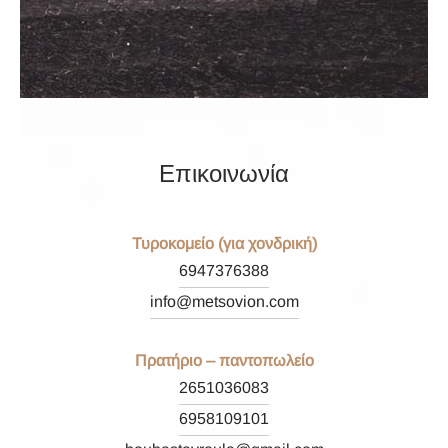
ΚΑ ΤΟΥ ΚΟΥΤΑΛΙΟΥ
ΙΜΜΑΤΑ
ΟΠΝΕΥΜΑΤΩΔΗ
ΙΡΩΤΙΚΟ ΚΑΛΑΘΙ
Επικοινωνία
ΪΟΝΤΑ ΠΙΠΕΡΙΑΣ
Τυροκομείο (για χονδρική)
6947376388
info@metsovion.com
Πρατήριο – παντοπωλείο
2651036083
6958109101