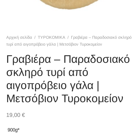
ΚΑ ΤΟΥ ΚΟΥΤΑΛΙΟΥ
ΙΜΜΑΤΑ
ΟΠΝΕΥΜΑΤΩΔΗ
Αρχική σελίδα
/
ΤΥΡΟΚΟΜΙΚΑ
/
Γραβιέρα – Παραδοσιακό σκληρό
τυρί από αιγοπρόβειο γάλα | Μετσόβιον Τυροκομείον
ΙΡΩΤΙΚΟ ΚΑΛΑΘΙ
Γραβιέρα – Παραδοσιακό
ΪΟΝΤΑ ΠΙΠΕΡΙΑΣ
σκληρό τυρί από
αιγοπρόβειο γάλα |
Μετσόβιον Τυροκομείον
19,00
€
900g*