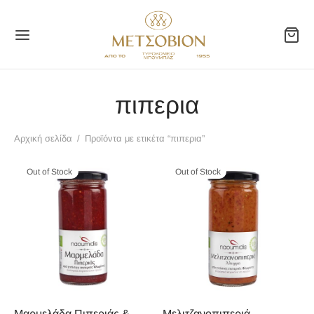
πιπερια
Αρχική σελίδα
/
Προϊόντα με ετικέτα “πιπερια”
Back
Back
Back
Out of Stock
Out of Stock
ΪΟΝΤΑ
ΦΟΡΑ
ΚΟΙΝΩΝΙΑ
ΟΚΟΜΙΚΑ
ΙΑ ΗΠΕΙΡΟΥ
ΙΚΑ
ΦΟΡΑ
ΑΝΑ
ΑΡΙΚΑ
Μαρμελάδα Πιπεριάς &
Μελιτζανοπιπεριά –