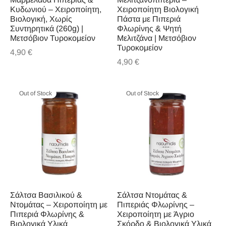
ΚΑ ΤΟΥ ΚΟΥΤΑΛΙΟΥ
Κυδωνιού – Χειροποίητη,
Χειροποίητη Βιολογική
Βιολογική, Χωρίς
Πάστα με Πιπεριά
Συντηρητικά (260g) |
Φλωρίνης & Ψητή
ΙΜΜΑΤΑ
Μετσόβιον Τυροκομείον
Μελιτζάνα | Μετσόβιον
Τυροκομείον
4,90
€
ΟΠΝΕΥΜΑΤΩΔΗ
4,90
€
ΙΡΩΤΙΚΟ ΚΑΛΑΘΙ
Out of Stock
Out of Stock
ΪΟΝΤΑ ΠΙΠΕΡΙΑΣ
Σάλτσα Βασιλικού &
Σάλτσα Ντομάτας &
Ντομάτας – Χειροποίητη με
Πιπεριάς Φλωρίνης –
Πιπεριά Φλωρίνης &
Χειροποίητη με Άγριο
Βιολογικά Υλικά
Σκόρδο & Βιολογικά Υλικά